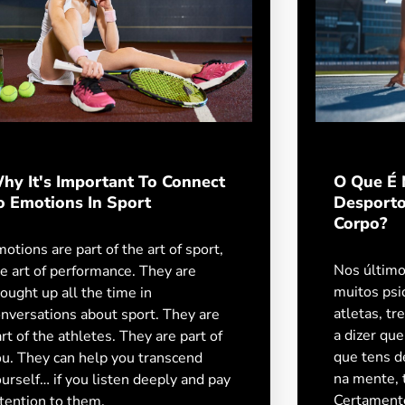
O Que É 
hy It's Important To Connect
Desporto
o Emotions In Sport
Corpo?
otions are part of the art of sport,
Nos últim
e art of performance. They are
muitos psi
ought up all the time in
atletas, t
onversations about sport. They are
a dizer que
rt of the athletes. They are part of
que tens de
ou. They can help you transcend
na mente, 
urself… if you listen deeply and pay
Certamente
tention to them.