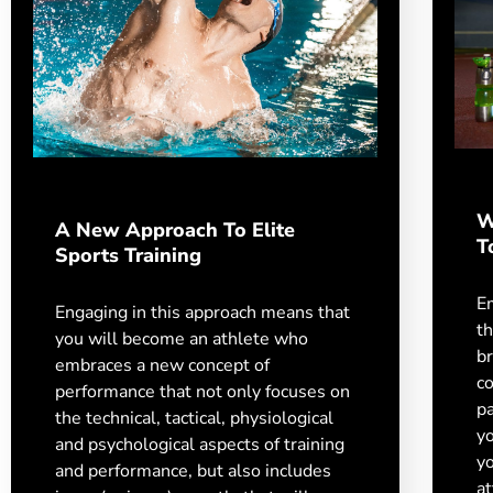
W
A New Approach To Elite
T
Sports Training
Em
Engaging in this approach means that
th
you will become an athlete who
br
embraces a new concept of
c
performance that not only focuses on
pa
the technical, tactical, physiological
y
and psychological aspects of training
yo
and performance, but also includes
at