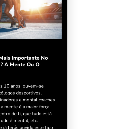
Mais Importante No
? A Mente Ou O
os 10 anos, ouvem-se
cólogos desportivos,
reinadores e mental coaches
 a mente é a maior força
ntro de ti, que tudo está
tudo é mental, etc.
 já terás ouvido este tipo