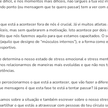
e difícil, e nos momentos mais difíceis, não largues a tua voz in
egundo ponto (ou mensagem que te quero passar) tem a ver com 
que está a acontecer fora de nós é crucial. Já vi muitos atlet
ceis, mas sem quebrarem a motivação. Isto acontece por dois m
dito que nós
fazemos
aquilo para que estamos capacitados. O 
 (aquilo que designo de “músculos internos”), e a forma como
esportivo.
que determina o nosso estado de stress emocional e stress men
a nos relacionarmos de maneiras mais evoluídas e que não nos
etências.
percecionarmos o que está a acontecer, que vão fazer a diferen
ue mensagens é que esta fase te está a tentar passar? Já paras
os sobre a situação e também escrever sobre o nosso stress
artilhar o que estás a atravessar com pessoas do teu círculo soc